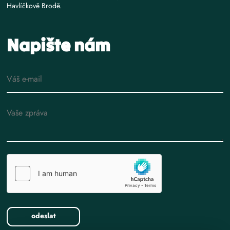
Havlíčkově Brodě.
Napište nám
E-mail
Text zprávy
odeslat