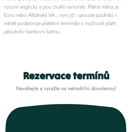
rozumí anglicky a jsou zvyklí na turisty. Platná měna je
Euro nebo Albánský lek., nyní již i spousta podniků v
městě podporuje platební terminály s možností platit
jakoukoliv bankovní kartou.
Rezervace termínů
Neváhejte a vyražte na netradiční dovolenou!