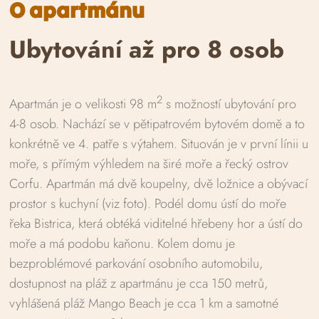
O apartmánu
Ubytování až pro 8 osob
2
Apartmán je o velikosti 98 m
s možností ubytování pro
4-8 osob. Nachází se v pětipatrovém bytovém domě a to
konkrétně ve 4. patře s výtahem. Situován je v první línii u
moře, s přímým výhledem na širé moře a řecký ostrov
Corfu. Apartmán má dvě koupelny, dvě ložnice a obývací
prostor s kuchyní (viz foto). Podél domu ústí do moře
řeka Bistrica, která obtéká viditelné hřebeny hor a ústí do
moře a má podobu kaňonu. Kolem domu je
bezproblémové parkování osobního automobilu,
dostupnost na pláž z apartmánu je cca 150 metrů,
vyhlášená pláž Mango Beach je cca 1 km a samotné