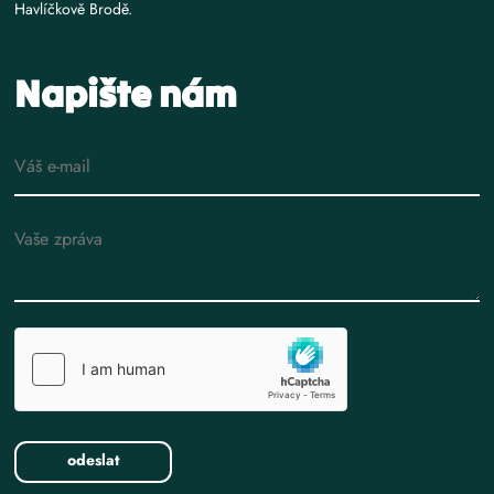
Havlíčkově Brodě.
Napište nám
E-mail
Text zprávy
odeslat